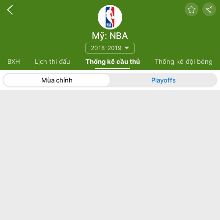
Mỹ: NBA
2018-2019
BXH
Lịch thi đấu
Thống kê cầu thủ
Thống kê đội bóng
Mùa chính
Playoffs