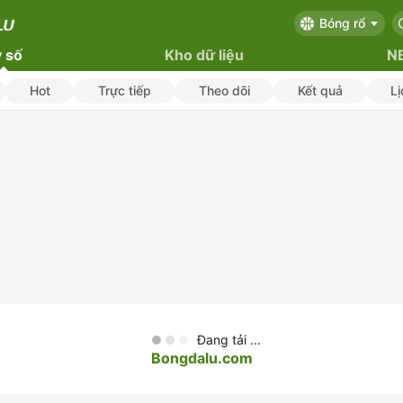
Bóng rổ
 số
Kho dữ liệu
N
Hot
Trực tiếp
Theo dõi
Kết quả
Lị
Đang tải ...
Bongdalu.com