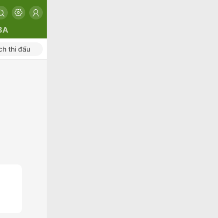
BA
ch thi đấu