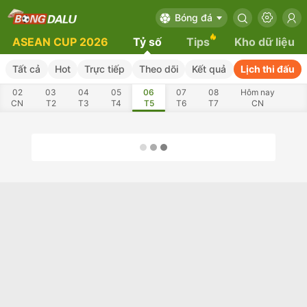
Bóng đá
ASEAN CUP 2026
Tỷ số
Tips
Kho dữ liệu
Tất cả
Hot
Trực tiếp
Theo dõi
Kết quả
Lịch thi đấu
02
03
04
05
06
07
08
Hôm nay
CN
T2
T3
T4
T5
T6
T7
CN
10
11
12
13
14
15
16
T2
T3
T4
T5
T6
T7
CN