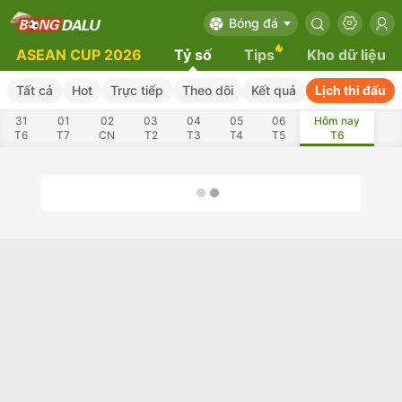
Bóng đá
ASEAN CUP 2026
Tỷ số
Tips
Kho dữ liệu
Tất cả
Hot
Trực tiếp
Theo dõi
Kết quả
Lịch thi đấu
31
01
02
03
04
05
06
Hôm nay
T6
T7
CN
T2
T3
T4
T5
T6
08
09
10
11
12
13
14
T7
CN
T2
T3
T4
T5
T6