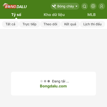
Bóng chày
Tỷ số
Kho dữ liệu
MLB
Tất cả
Trực tiếp
Theo dõi
Kết quả
Lịch thi đấu
Đang tải ...
Bongdalu.com