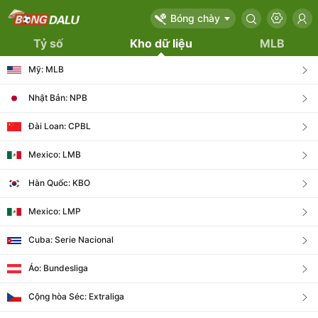
Bóng chày
Tỷ số
Kho dữ liệu
MLB
Mỹ: MLB
Nhật Bản: NPB
Đài Loan: CPBL
Mexico: LMB
Hàn Quốc: KBO
Mexico: LMP
Cuba: Serie Nacional
Áo: Bundesliga
Cộng hòa Séc: Extraliga