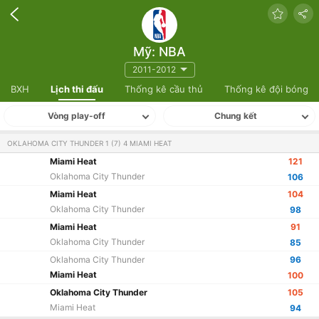
Mỹ: NBA
2011-2012
BXH
Lịch thi đấu
Thống kê cầu thủ
Thống kê đội bóng
Vòng play-off
Chung kết
OKLAHOMA CITY THUNDER 1 (7) 4 MIAMI HEAT
Miami Heat
121
Oklahoma City Thunder
106
Miami Heat
104
Oklahoma City Thunder
98
Miami Heat
91
Oklahoma City Thunder
85
Oklahoma City Thunder
96
Miami Heat
100
Oklahoma City Thunder
105
Miami Heat
94