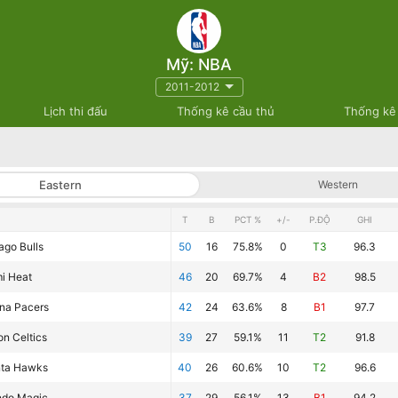
Mỹ: NBA
2011-2012
Lịch thi đấu
Thống kê cầu thủ
Thống kê
Eastern
Western
T
B
PCT %
+/-
P.ĐỘ
GHI
ago Bulls
50
16
75.8%
0
T3
96.3
i Heat
46
20
69.7%
4
B2
98.5
ana Pacers
42
24
63.6%
8
B1
97.7
on Celtics
39
27
59.1%
11
T2
91.8
nta Hawks
40
26
60.6%
10
T2
96.6
ndo Magic
37
29
56.1%
13
B1
94.2