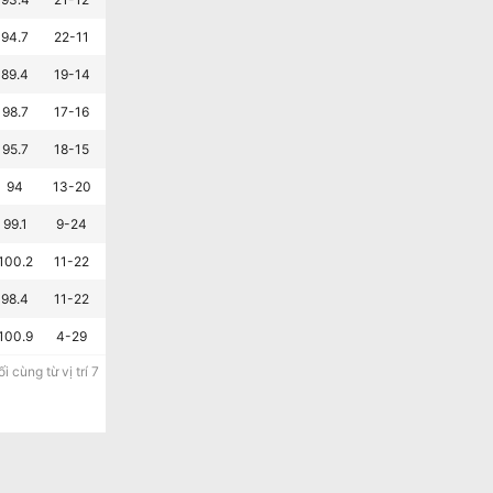
94.7
22-11
14-19
7-3
89.4
19-14
16-17
6-4
98.7
17-16
14-19
3-7
95.7
18-15
7-26
4-6
94
13-20
10-23
3-7
99.1
9-24
13-20
3-7
100.2
11-22
10-23
2-8
98.4
11-22
9-24
8-2
100.9
4-29
3-30
0-10
 cùng từ vị trí 7