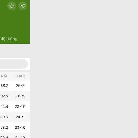
 đội bóng
MẤT
H-REC
A-REC
L10
88.2
26-7
24-9
7-3
92.5
28-5
18-15
6-4
94.4
23-10
19-14
8-2
89.3
24-9
15-18
7-3
93.2
23-10
17-16
7-3
93.4
21-12
16-17
4-6