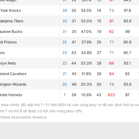
York Knicks
36
30
54.5%
14
T3
97.8
adelphia 76ers
35
31
53.0%
15
B1
93.6
aukee Bucks
31
35
47.0%
19
B2
99
it Pistons
25
41
37.9%
25
T1
90.9
ors
23
43
34.8%
27
T1
90.7
klyn Nets
22
44
33.3%
28
B6
93.1
eland Cavaliers
21
45
31.8%
29
B4
93
ington Wizards
20
46
30.3%
30
T6
93.6
lotte Hornets
7
59
10.6%
43
B23
87
 mùa chính, đội xếp thứ 7~10 trên BXH sẽ vào vòng play-in để xác định thứ tự cuối
hứ 7 và thứ 8 sẽ được cơ hội vào vòng play-offs
ittee Association America