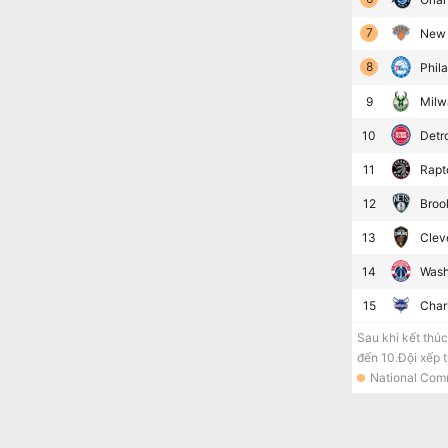
7
New 
8
Phil
9
Milw
10
Detro
11
Rapt
12
Broo
13
Clev
14
Wash
15
Char
Sau khi kết thúc
đến 10.Đội xếp t
National Comm