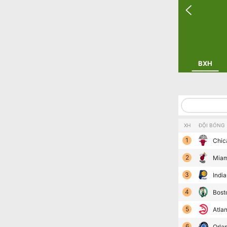
BXH
XH
ĐỘI BÓNG
1
Chic
2
Miam
3
Indi
4
Bost
5
Atla
6
Orla