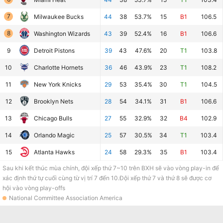
7
Milwaukee Bucks
44
38
53.7%
15
B1
106.5
8
Washington Wizards
43
39
52.4%
16
B1
106.6
9
Detroit Pistons
39
43
47.6%
20
T1
103.8
10
Charlotte Hornets
36
46
43.9%
23
T1
108.2
11
New York Knicks
29
53
35.4%
30
T1
104.5
12
Brooklyn Nets
28
54
34.1%
31
B1
106.6
13
Chicago Bulls
27
55
32.9%
32
B4
102.9
14
Orlando Magic
25
57
30.5%
34
T1
103.4
15
Atlanta Hawks
24
58
29.3%
35
B1
103.4
Sau khi kết thúc mùa chính, đội xếp thứ 7~10 trên BXH sẽ vào vòng play-in để
xác định thứ tự cuối cùng từ vị trí 7 đến 10.Đội xếp thứ 7 và thứ 8 sẽ được cơ
hội vào vòng play-offs
National Committee Association America