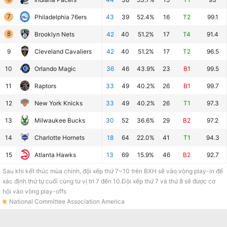
7
Philadelphia 76ers
43
39
52.4%
16
T2
99.1
8
Brooklyn Nets
42
40
51.2%
17
T4
91.4
9
Cleveland Cavaliers
42
40
51.2%
17
T2
96.5
10
Orlando Magic
36
46
43.9%
23
B1
99.5
11
Raptors
33
49
40.2%
26
B1
99.7
12
New York Knicks
33
49
40.2%
26
T1
97.3
13
Milwaukee Bucks
30
52
36.6%
29
B2
97.2
14
Charlotte Hornets
18
64
22.0%
41
T1
94.3
15
Atlanta Hawks
13
69
15.9%
46
B2
92.7
Sau khi kết thúc mùa chính, đội xếp thứ 7~10 trên BXH sẽ vào vòng play-in để
xác định thứ tự cuối cùng từ vị trí 7 đến 10.Đội xếp thứ 7 và thứ 8 sẽ được cơ
hội vào vòng play-offs
National Committee Association America