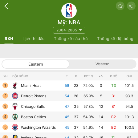
Mỹ: NBA
2004-2005
BXH
Lịch thi đấu
Thống kê cầu thủ
Thống kê đội bóng
Eastern
Western
XH
ĐỘI BÓNG
T
B
PCT %
+/-
P.ĐỘ
GHI
1
Miami Heat
59
23
72.0%
0
T3
101.5
2
Detroit Pistons
54
28
65.9%
5
B1
93.3
3
Chicago Bulls
47
35
57.3%
12
B1
94.5
4
Boston Celtics
45
37
54.9%
14
B2
101.3
5
Washington Wizards
45
37
54.9%
14
B2
100.5
6
Indiana Pacers
44
38
53.7%
15
T1
93