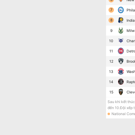
7
Phil
8
Indi
9
Milw
10
Char
11
Detro
12
Broo
13
Wash
14
Rapt
15
Clev
Sau khi kết thúc
đến 10.Đội xếp t
National Comm