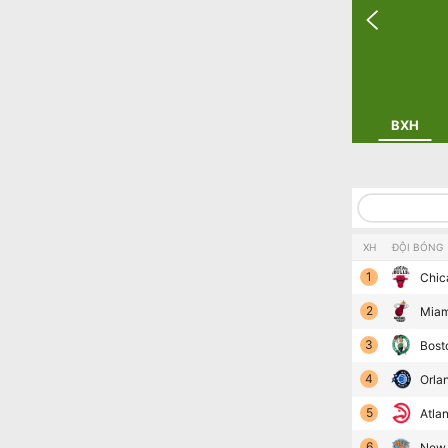
BXH
XH
ĐỘI BÓNG
1
Chic
2
Miam
3
Bost
4
Orla
5
Atla
6
New 