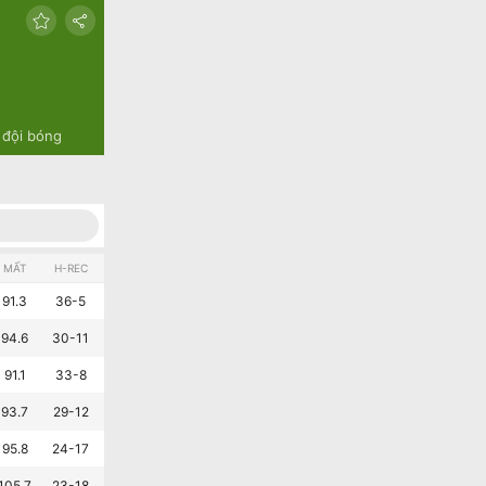
 đội bóng
MẤT
H-REC
A-REC
L10
91.3
36-5
26-15
9-1
94.6
30-11
28-13
8-2
91.1
33-8
23-18
5-5
93.7
29-12
23-18
6-4
95.8
24-17
20-21
4-6
105.7
23-18
19-22
7-3