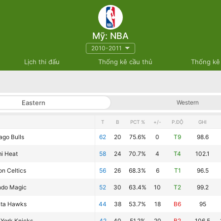
Mỹ: NBA
2010-2011
Lịch thi đấu
Thống kê cầu thủ
Thống kê
Eastern
Western
T
B
PCT %
+/-
P.ĐỘ
GHI
ago Bulls
62
20
75.6%
0
T9
98.6
i Heat
58
24
70.7%
4
T4
102.1
on Celtics
56
26
68.3%
6
T1
96.5
ndo Magic
52
30
63.4%
10
T2
99.2
nta Hawks
44
38
53.7%
18
B6
95
York Knicks
42
40
51.2%
20
B2
106.5