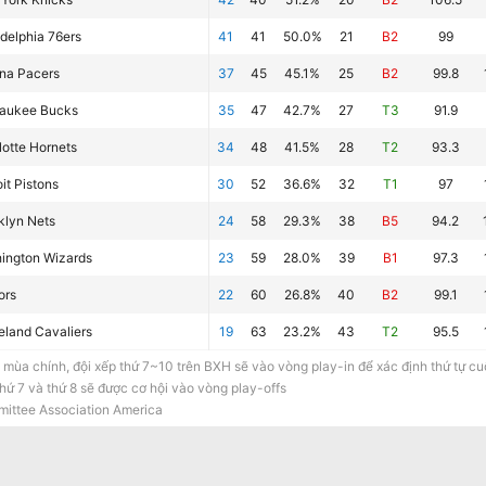
adelphia 76ers
41
41
50.0%
21
B2
99
ana Pacers
37
45
45.1%
25
B2
99.8
aukee Bucks
35
47
42.7%
27
T3
91.9
lotte Hornets
34
48
41.5%
28
T2
93.3
it Pistons
30
52
36.6%
32
T1
97
klyn Nets
24
58
29.3%
38
B5
94.2
ington Wizards
23
59
28.0%
39
B1
97.3
ors
22
60
26.8%
40
B2
99.1
eland Cavaliers
19
63
23.2%
43
T2
95.5
 mùa chính, đội xếp thứ 7~10 trên BXH sẽ vào vòng play-in để xác định thứ tự cuối
hứ 7 và thứ 8 sẽ được cơ hội vào vòng play-offs
ittee Association America