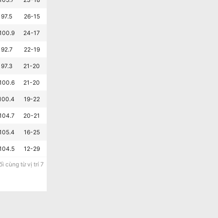
97.5
26-15
15-26
4-6
100.9
24-17
13-28
5-5
92.7
22-19
13-28
6-4
97.3
21-20
13-28
4-6
100.6
21-20
9-32
5-5
100.4
19-22
5-36
1-9
104.7
20-21
3-38
6-4
105.4
16-25
6-35
2-8
104.5
12-29
7-34
5-5
 cùng từ vị trí 7