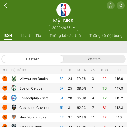
Mỹ: NBA
2022-2023
BXH
Lịch thi đấu
Thống kê cầu thủ
Thống kê đội bóng
Eastern
Western
XH
ĐỘI BÓNG
T
B
PCT %
+/-
P.ĐỘ
GHI
1
Milwaukee Bucks
58
24
70.7%
0
B2
116.9
2
Boston Celtics
57
25
69.5%
1
T3
117.9
3
Philadelphia 76ers
54
28
65.9%
4
T2
115.2
4
Cleveland Cavaliers
51
31
62.2%
7
B1
112.3
5
New York Knicks
47
35
57.3%
11
B2
116
6
Brooklyn Nets
45
37
54.9%
13
B1
113.4