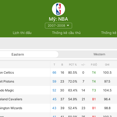
Mỹ: NBA
2007-2008
Lịch thi đấu
Thống kê cầu thủ
Thống kê
Eastern
Western
T
B
PCT %
+/-
P.ĐỘ
GHI
on Celtics
66
16
80.5%
0
T4
100.5
it Pistons
59
23
72.0%
7
T4
97.5
ndo Magic
52
30
63.4%
14
T3
104.5
eland Cavaliers
45
37
54.9%
21
B1
96.4
ington Wizards
43
39
52.4%
23
B1
98.8
ors
41
41
50.0%
25
B1
100.2