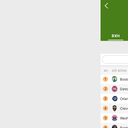
BXH
XH
ĐỘI BÓNG
1
Bost
2
Detro
3
Orla
4
Clev
5
Wash
6
Rapt