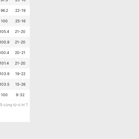
96.2
22-19
18-23
3-7
100
25-16
12-29
5-5
105.4
21-20
15-26
7-3
100.9
21-20
13-28
3-7
100.4
20-21
13-28
5-5
101.4
21-20
11-30
5-5
103.9
19-22
7-34
2-8
103.5
15-26
8-33
3-7
100
9-32
6-35
2-8
 cùng từ vị trí 7