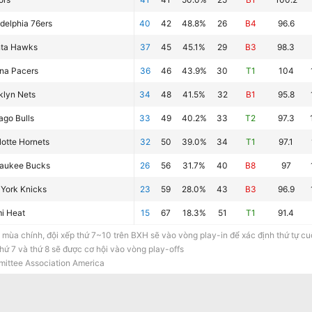
adelphia 76ers
40
42
48.8%
26
B4
96.6
nta Hawks
37
45
45.1%
29
B3
98.3
ana Pacers
36
46
43.9%
30
T1
104
klyn Nets
34
48
41.5%
32
B1
95.8
ago Bulls
33
49
40.2%
33
T2
97.3
lotte Hornets
32
50
39.0%
34
T1
97.1
aukee Bucks
26
56
31.7%
40
B8
97
York Knicks
23
59
28.0%
43
B3
96.9
i Heat
15
67
18.3%
51
T1
91.4
 mùa chính, đội xếp thứ 7~10 trên BXH sẽ vào vòng play-in để xác định thứ tự cuối
hứ 7 và thứ 8 sẽ được cơ hội vào vòng play-offs
ittee Association America