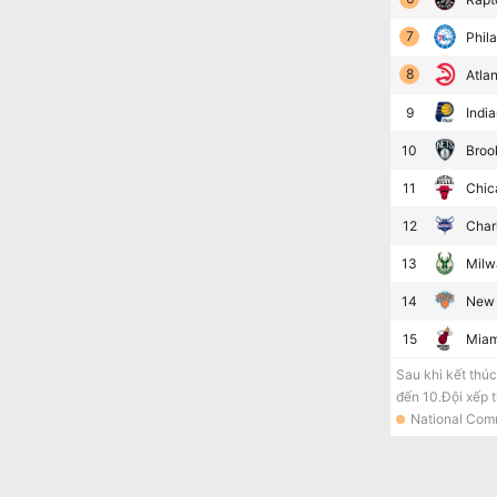
7
Phil
8
Atla
9
Indi
10
Broo
11
Chic
12
Char
13
Milw
14
New 
15
Miam
Sau khi kết thúc
đến 10.Đội xếp t
National Comm