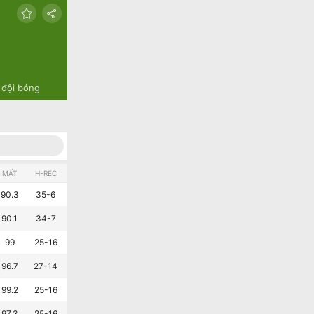
 đội bóng
MẤT
H-REC
A-REC
L10
90.3
35-6
31-10
9-1
90.1
34-7
25-16
8-2
99
25-16
27-14
6-4
96.7
27-14
18-23
5-5
99.2
25-16
18-23
5-5
97.3
25-16
16-25
4-6