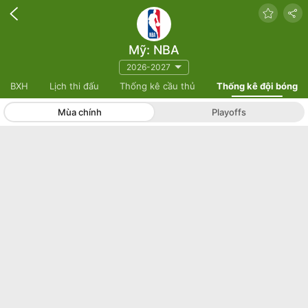
Mỹ: NBA
2026-2027
BXH
Lịch thi đấu
Thống kê cầu thủ
Thống kê đội bóng
Mùa chính
Playoffs