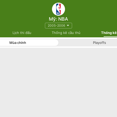
Mỹ: NBA
2005-2006
Lịch thi đấu
Thống kê cầu thủ
Thống kê
Mùa chính
Playoffs