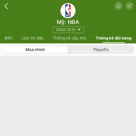
Mỹ: NBA
2009-2010
BXH
Lịch thi đấu
Thống kê cầu thủ
Thống kê đội bóng
Mùa chính
Playoffs