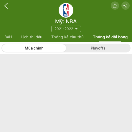
Mỹ: NBA
2021-2022
BXH
Lịch thi đấu
Thống kê cầu thủ
Thống kê đội bóng
Mùa chính
Playoffs