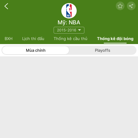
Mỹ: NBA
2015-2016
BXH
Lịch thi đấu
Thống kê cầu thủ
Thống kê đội bóng
Mùa chính
Playoffs